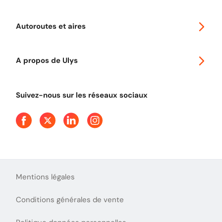
Abonnements à remise
Voyager en Europe
Promo télépéage Ulys
Autoroutes et aires
Télépéage poids lourds
Classic 2 roues
Autoroutes en France
Ulys Free
A propos de Ulys
Tout comprendre sur le péage en flux libre
Devenir partenaire
Qui sommes-nous ?
Tout comprendre sur l'utilisation des Chèques-Vacances
Suivez-nous sur les réseaux sociaux
Aide et Contact
Presse
Découvrez le podcast d'Ulys !
Mentions légales
Conditions générales de vente