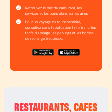
Retrouvez le prix du carburant, les
services et les bons plans sur les aires.
Pour un voyage en toute sérénité,
consultez dans l’application l’info trafic, les
tarifs du péage, les parkings et les bornes
de recharge électrique.
RESTAURANTS, CAFÉS