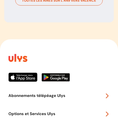
TOUTES LES AIRES SUR L’
A49
VERS
VALENCE
Abonnements télépéage Ulys
Special 30
Options et Services Ulys