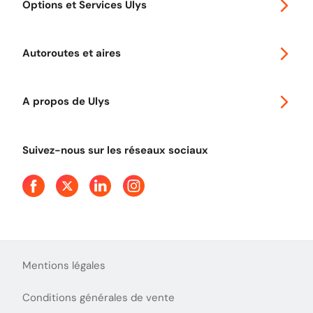
Options et Services Ulys
Abonnements à remise
Voyager en Europe
Promo télépéage Ulys
Autoroutes et aires
Télépéage poids lourds
Classic 2 roues
Autoroutes en France
Ulys Free
A propos de Ulys
Tout comprendre sur le péage en flux libre
Devenir partenaire
Qui sommes-nous ?
Tout comprendre sur l'utilisation des Chèques-Vacances
Suivez-nous sur les réseaux sociaux
Aide et Contact
Presse
Découvrez le podcast d'Ulys !
Mentions légales
Conditions générales de vente