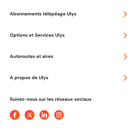
Abonnements télépéage Ulys
Special 30
Options et Services Ulys
Abonnements à remise
Voyager en Europe
Promo télépéage Ulys
Autoroutes et aires
Télépéage poids lourds
Classic 2 roues
Autoroutes en France
Ulys Free
A propos de Ulys
Tout comprendre sur le péage en flux libre
Devenir partenaire
Qui sommes-nous ?
Tout comprendre sur l'utilisation des Chèques-Vacances
Suivez-nous sur les réseaux sociaux
Aide et Contact
Presse
Découvrez le podcast d'Ulys !