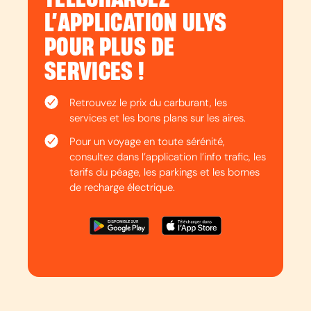
L’APPLICATION ULYS
POUR PLUS DE
SERVICES !
Retrouvez le prix du carburant, les
services et les bons plans sur les aires.
Pour un voyage en toute sérénité,
consultez dans l’application l’info trafic, les
tarifs du péage, les parkings et les bornes
de recharge électrique.