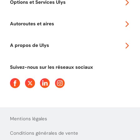
Options et Services Ulys
Abonnements à remise
Voyager en Europe
Promo télépéage Ulys
Autoroutes et aires
Télépéage poids lourds
Classic 2 roues
Autoroutes en France
Ulys Free
A propos de Ulys
Tout comprendre sur le péage en flux libre
Devenir partenaire
Qui sommes-nous ?
Tout comprendre sur l'utilisation des Chèques-Vacances
Suivez-nous sur les réseaux sociaux
Aide et Contact
Presse
Découvrez le podcast d'Ulys !
Mentions légales
Conditions générales de vente