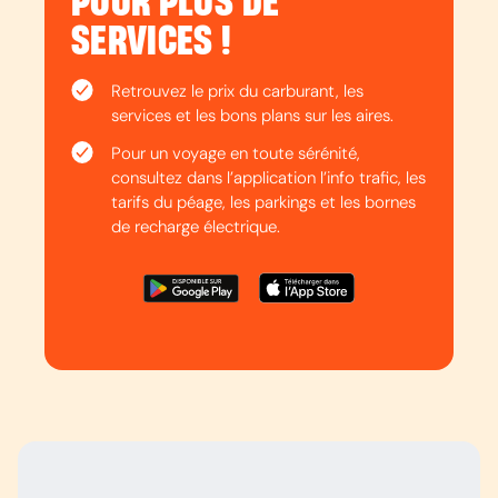
POUR PLUS DE
SERVICES !
Retrouvez le prix du carburant, les
services et les bons plans sur les aires.
Pour un voyage en toute sérénité,
consultez dans l’application l’info trafic, les
tarifs du péage, les parkings et les bornes
de recharge électrique.