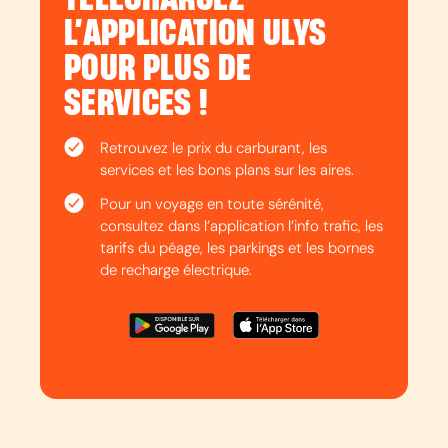
L’APPLICATION ULYS
POUR PLUS DE
SERVICES !
Retrouvez le prix du carburant, les
services et les bons plans sur les aires.
Pour un voyage en toute sérénité,
consultez dans l’application l’info trafic, les
tarifs du péage, les parkings et les bornes
de recharge électrique.