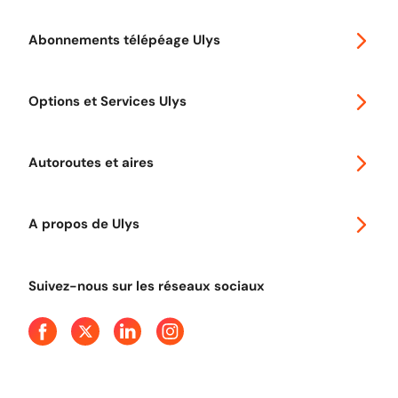
Abonnements télépéage Ulys
Special 30
Options et Services Ulys
Abonnements à remise
Voyager en Europe
Promo télépéage Ulys
Autoroutes et aires
Télépéage poids lourds
Classic 2 roues
Autoroutes en France
Ulys Free
A propos de Ulys
Tout comprendre sur le péage en flux libre
Devenir partenaire
Qui sommes-nous ?
Tout comprendre sur l'utilisation des Chèques-Vacances
Suivez-nous sur les réseaux sociaux
Aide et Contact
Presse
Découvrez le podcast d'Ulys !