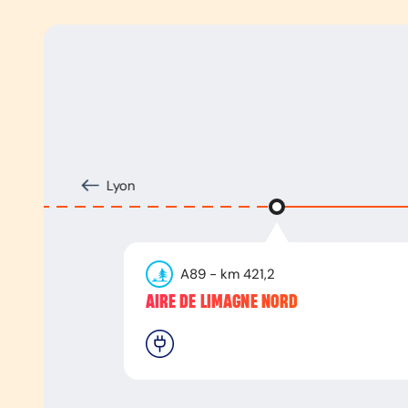
Lyon
A89
- km
421,2
AIRE DE LIMAGNE NORD