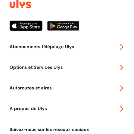
Abonnements télépéage Ulys
Special 30
Options et Services Ulys
Abonnements à remise
Voyager en Europe
Promo télépéage Ulys
Autoroutes et aires
Télépéage poids lourds
Classic 2 roues
Autoroutes en France
Ulys Free
A propos de Ulys
Tout comprendre sur le péage en flux libre
Devenir partenaire
Qui sommes-nous ?
Tout comprendre sur l'utilisation des Chèques-Vacances
Suivez-nous sur les réseaux sociaux