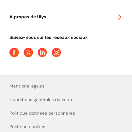
Télépéage poids lourds
Classic 2 roues
Autoroutes en France
Ulys Free
A propos de Ulys
Tout comprendre sur le péage en flux libre
Devenir partenaire
Qui sommes-nous ?
Tout comprendre sur l'utilisation des Chèques-Vacances
Suivez-nous sur les réseaux sociaux
Aide et Contact
Presse
Découvrez le podcast d'Ulys !
Mentions légales
Conditions générales de vente
Politique données personnelles
Politique cookies