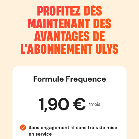
PROFITEZ DÈS
MAINTENANT DES
AVANTAGES DE
L’ABONNEMENT
ULYS
Formule Frequence
1,90 €
/mois
Sans engagement
et
sans frais de mise
en service