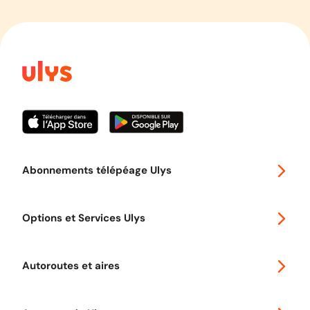
Abonnements télépéage Ulys
Special 30
Options et Services Ulys
Abonnements à remise
Voyager en Europe
Promo télépéage Ulys
Autoroutes et aires
Télépéage poids lourds
Classic 2 roues
Autoroutes en France
Ulys Free