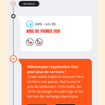
Bordeaux
A89
- km
36
AIRE DE VIGNES SUD
Téléchargez l’application Ulys
pour plus de services !
Créez votre trajet et trouvez l’aire
où faire une pause. Retrouvez le
prix du carburant, l’info trafic, les
tarifs du péage, les parkings et les
bornes de recharge électrique.