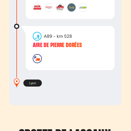
A89
- km
528
AIRE DE PIERRE DORÉES
Lyon