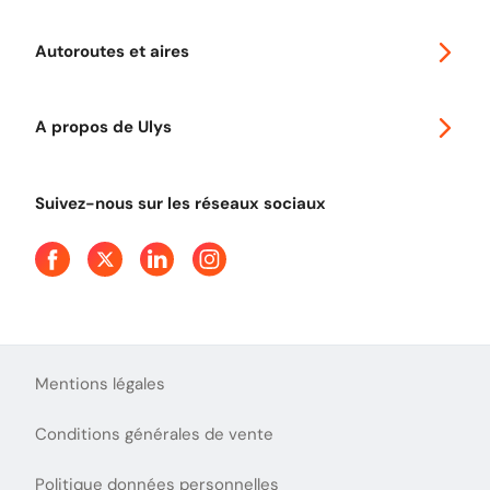
Voyager en Europe
Promo télépéage Ulys
Autoroutes et aires
Télépéage poids lourds
Classic 2 roues
Autoroutes en France
Ulys Free
A propos de Ulys
Tout comprendre sur le péage en flux libre
Devenir partenaire
Qui sommes-nous ?
Tout comprendre sur l'utilisation des Chèques-Vacances
Suivez-nous sur les réseaux sociaux
Aide et Contact
Presse
Découvrez le podcast d'Ulys !
Mentions légales
Conditions générales de vente
Politique données personnelles