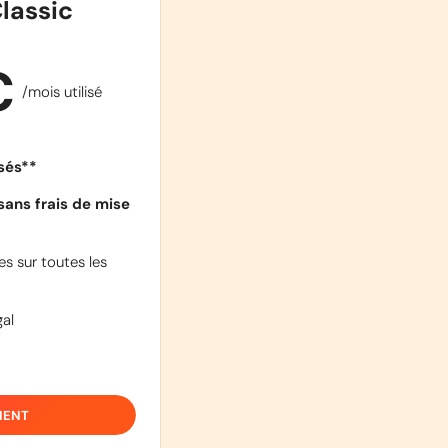
lassic
€
/mois utilisé
isés**
sans frais de mise
s sur toutes les
al
IENT