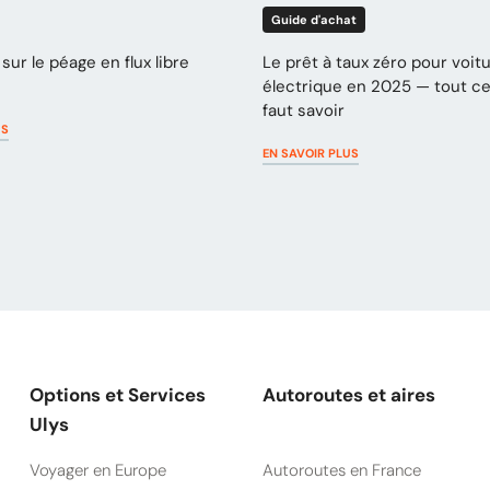
Guide d'achat
sur le péage en flux libre
Le prêt à taux zéro pour voit
électrique en 2025 — tout ce 
faut savoir
US
EN SAVOIR PLUS
Options et Services
Autoroutes et aires
Ulys
Voyager en Europe
Autoroutes en France