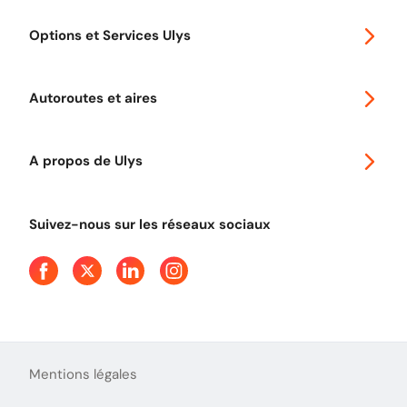
Special 30
Options et Services Ulys
Abonnements à remise
Voyager en Europe
Promo télépéage Ulys
Autoroutes et aires
Télépéage poids lourds
Classic 2 roues
Autoroutes en France
Ulys Free
A propos de Ulys
Tout comprendre sur le péage en flux libre
Devenir partenaire
Qui sommes-nous ?
Tout comprendre sur l'utilisation des Chèques-Vacances
Suivez-nous sur les réseaux sociaux
Aide et Contact
Presse
Découvrez le podcast d'Ulys !
Mentions légales