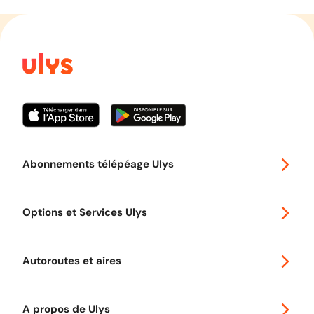
Abonnements télépéage Ulys
Special 30
Options et Services Ulys
Abonnements à remise
Voyager en Europe
Promo télépéage Ulys
Autoroutes et aires
Télépéage poids lourds
Classic 2 roues
Autoroutes en France
Ulys Free
A propos de Ulys