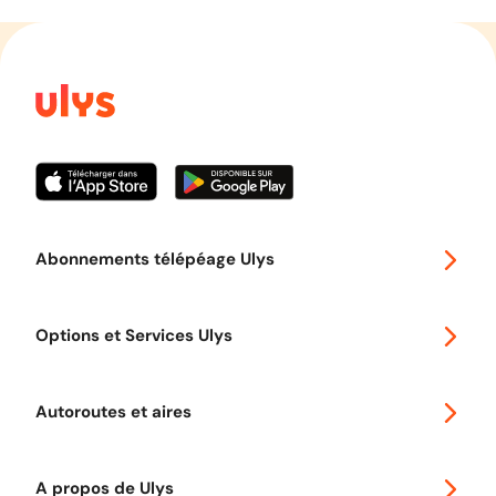
Abonnements télépéage Ulys
Special 30
Options et Services Ulys
Abonnements à remise
Voyager en Europe
Promo télépéage Ulys
Autoroutes et aires
Télépéage poids lourds
Classic 2 roues
Autoroutes en France
Ulys Free
A propos de Ulys