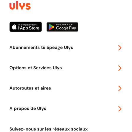
Abonnements télépéage Ulys
Special 30
Options et Services Ulys
Abonnements à remise
Voyager en Europe
Promo télépéage Ulys
Autoroutes et aires
Télépéage poids lourds
Classic 2 roues
Autoroutes en France
Ulys Free
A propos de Ulys
Tout comprendre sur le péage en flux libre
Devenir partenaire
Qui sommes-nous ?
Tout comprendre sur l'utilisation des Chèques-Vacances
Suivez-nous sur les réseaux sociaux