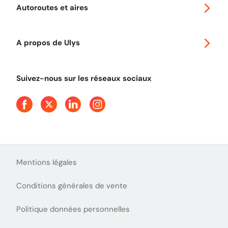
Promo télépéage Ulys
Autoroutes et aires
Télépéage poids lourds
Classic 2 roues
Autoroutes en France
Ulys Free
A propos de Ulys
Tout comprendre sur le péage en flux libre
Devenir partenaire
Qui sommes-nous ?
Tout comprendre sur l'utilisation des Chèques-Vacances
Suivez-nous sur les réseaux sociaux
Aide et Contact
Presse
Découvrez le podcast d'Ulys !
Mentions légales
Conditions générales de vente
Politique données personnelles